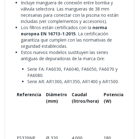
Incluye manguera de conexión entre bomba y
válvula selectora. Las mangueras de 38 mm
necesarias para conectar con la piscina no están
incluidas (ver complementos y accesorios).
Los filtros están certificados con la
norma
europea EN 16713-1:2015
. La certificación
garantiza que cumplen con las normativas de
seguridad establecidas.
Estos nuevos modelos sustituyen las series
antiguas de depuradoras de la marca Gre:
Serie FA: FA6030, FA6040, FA6050, FA6070 y
FA6080.
Serie AR: AR1300, AR1350, AR1400 y AR1500.
Referencia
Diámetro
Caudal
Potencia
Pote
(mm)
(litros/hora)
(W)
(CV)
FS320NP
Ø 320
4.000
180
0,24