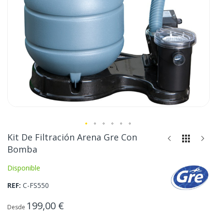
Saltar
Kit De Filtración Arena Gre Con
al
Bomba
comienzo
de
Disponible
la
REF
C-FS550
galería
de
199,00 €
imágenes
Desde