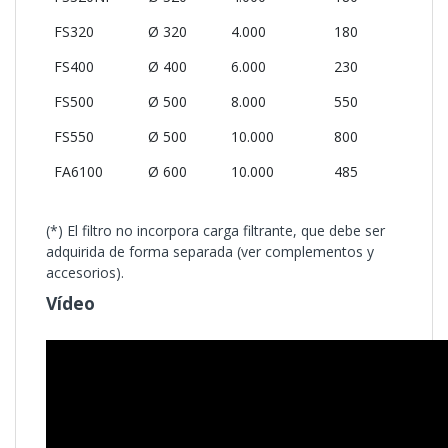
FS320
Ø 320
4.000
180
0,24
FS400
Ø 400
6.000
230
0,31
FS500
Ø 500
8.000
550
0,75
FS550
Ø 500
10.000
800
1
FA6100
Ø 600
10.000
485
0,66
(*) El filtro no incorpora carga filtrante, que debe ser
adquirida de forma separada (ver complementos y
accesorios).
Vídeo