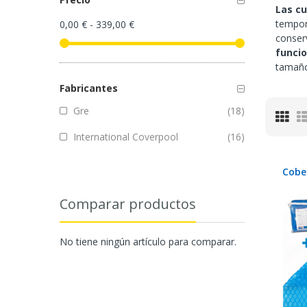
Las cu
tempora
0,00 €
-
339,00 €
conserv
funcio
tamaño
Fabricantes
artículos
Gre
18
Parr
artículos
International Coverpool
16
Cobe
Comparar productos
No tiene ningún artículo para comparar.