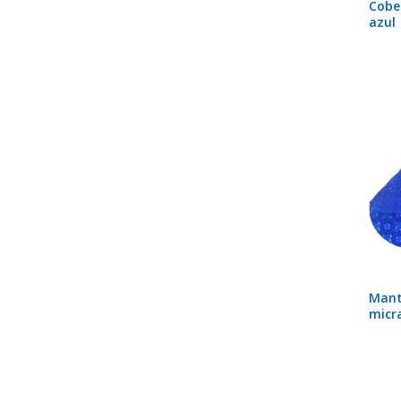
Cobe
azul
Mant
micr