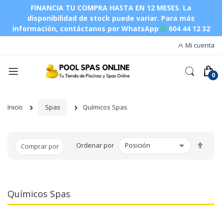
FINANCIA TU COMPRA HASTA EN 12 MESES. La
disponibilidad de stock puede variar.
Para más
información, contáctanos por WhatsApp
604 44 12 32
Mi cuenta
Inicio
Spas
Químicos Spas
Fijar
Ordenar por
Comprar por
Dire
Des
Químicos Spas