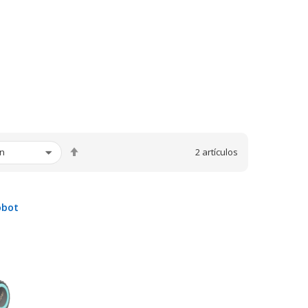
Fijar
2
artículos
Dirección
Descendente
obot