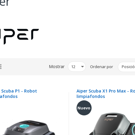
er
illa
Lista
Mostrar
Ordenar por
r Scuba P1 - Robot
Aiper Scuba X1 Pro Max - R
iafondos
limpiafondos
Nuevo