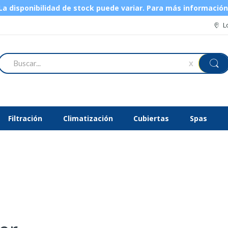
 disponibilidad de stock puede variar.
Para más informació
L
Buscar
X
Filtración
Climatización
Cubiertas
Spas