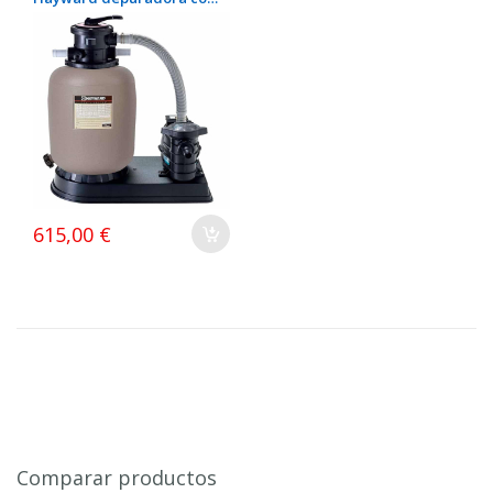
bomba Filtro Hayward 10
m³/h + bomba 0,75 CV
615,00 €
Comparar productos