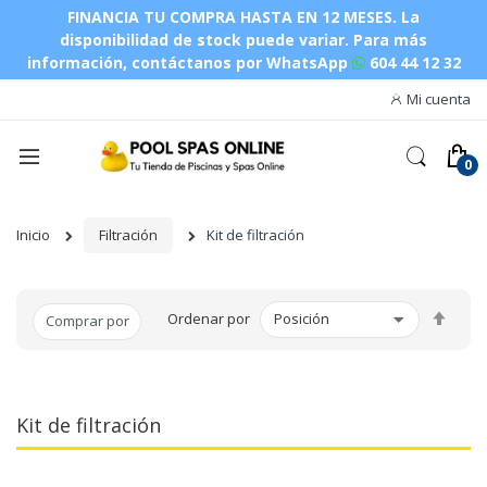
FINANCIA TU COMPRA HASTA EN 12 MESES. La
disponibilidad de stock puede variar.
Para más
información, contáctanos por WhatsApp
604 44 12 32
Mi cuenta
Inicio
Filtración
Kit de filtración
Fijar
Ordenar por
Comprar por
Dire
Des
Kit de filtración