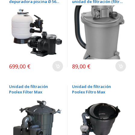
depuradora piscina Ø 560
unidad de filtración (filtro
con válvula 1 ½" bayoneta
+ bomba de circulación)
y bomba Sena 1CV
699,00 €
89,00 €
Unidad de filtración
Unidad de filtración
Poolex Filter Max
Poolex Filtro Max