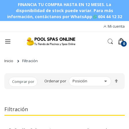
FINANCIA TU COMPRA HASTA EN 12 MESES. La
disponibilidad de stock puede variar.
Para más
información, contáctanos por WhatsApp
604 44 12 32
Mi cuenta
Inicio
Filtración
Fijar
Ordenar por
Comprar por
Dire
Des
Filtración