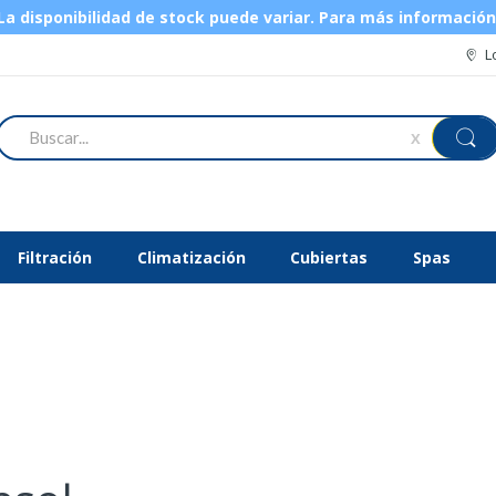
 disponibilidad de stock puede variar.
Para más informació
L
Buscar
X
Filtración
Climatización
Cubiertas
Spas