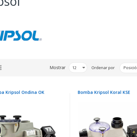
psol
illa
Lista
Mostrar
Ordenar por
a Kripsol Ondina OK
Bomba Kripsol Koral KSE