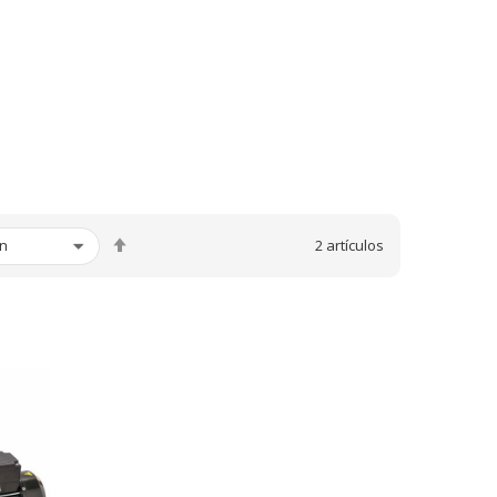
Fijar
2
artículos
Dirección
Descendente