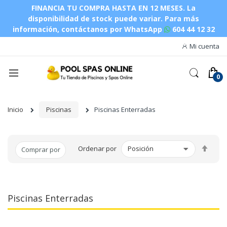
FINANCIA TU COMPRA HASTA EN 12 MESES. La
disponibilidad de stock puede variar.
Para más
información, contáctanos por WhatsApp
604 44 12 32
Mi cuenta
Inicio
Piscinas
Piscinas Enterradas
Fijar
Ordenar por
Comprar por
Dire
Des
Piscinas Enterradas