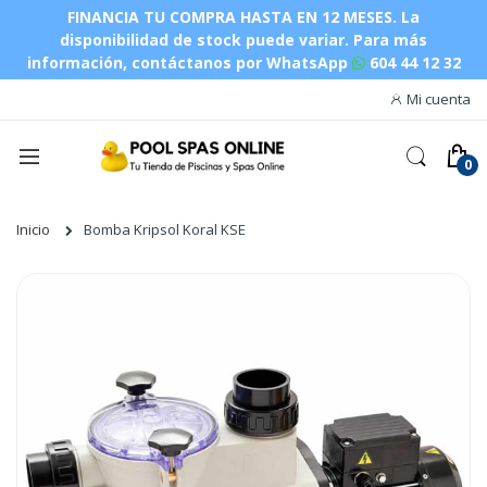
FINANCIA TU COMPRA HASTA EN 12 MESES. La
disponibilidad de stock puede variar.
Para más
información, contáctanos por WhatsApp
604 44 12 32
Mi cuenta
Inicio
Bomba Kripsol Koral KSE
Saltar
al
final
de
la
galería
de
imágenes