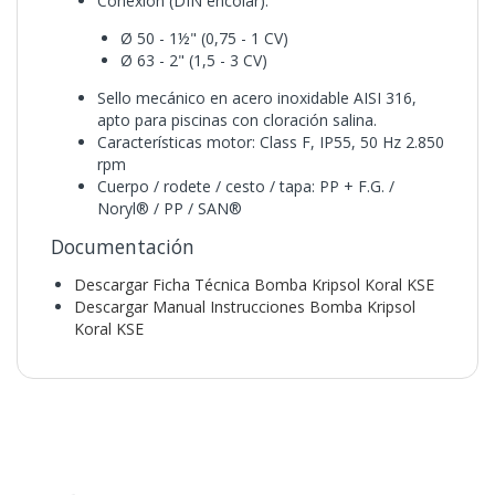
Conexión (DIN encolar):
Ø 50 - 1½" (0,75 - 1 CV)
Ø 63 - 2" (1,5 - 3 CV)
Sello mecánico en acero inoxidable AISI 316,
apto para piscinas con cloración salina.
Características motor: Class F, IP55, 50 Hz 2.850
rpm
Cuerpo / rodete / cesto / tapa: PP + F.G. /
Noryl® / PP / SAN®
Documentación
Descargar Ficha Técnica Bomba Kripsol Koral KSE
Descargar Manual Instrucciones Bomba Kripsol
Koral KSE