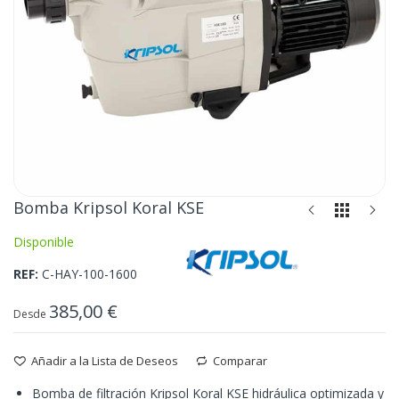
Saltar
Bomba Kripsol Koral KSE
al
Disponible
comienzo
de
REF
C-HAY-100-1600
la
galería
385,00 €
Desde
de
imágenes
Añadir a la Lista de Deseos
Comparar
Bomba de filtración Kripsol Koral KSE hidráulica optimizada y