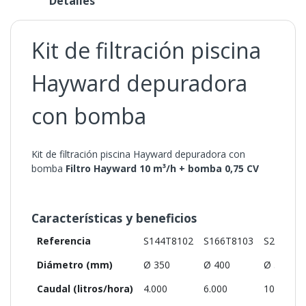
Detalles
Kit de filtración piscina
Hayward depuradora
con bomba
Kit de filtración piscina Hayward depuradora con
bomba
Filtro Hayward 10 m³/h + bomba 0,75 CV
Características y beneficios
Referencia
S144T8102
S166T8103
S210T81
Diámetro (mm)
Ø 350
Ø 400
Ø 520
Caudal (litros/hora)
4.000
6.000
10.000