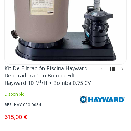
Saltar
Kit De Filtración Piscina Hayward
al
Depuradora Con Bomba Filtro
comienzo
Hayward 10 M³/h + Bomba 0,75 CV
de
la
Disponible
galería
de
REF
HAY-050-0084
imágenes
615,00 €