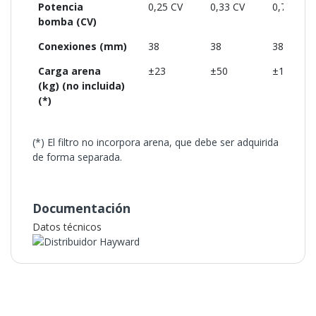
Potencia
0,25 CV
0,33 CV
0,75 CV
bomba (CV)
Conexiones (mm)
38
38
38
Carga arena
±23
±50
±100
(kg) (no incluida)
(*)
(*) El filtro no incorpora arena, que debe ser adquirida
de forma separada.
Documentación
Datos técnicos