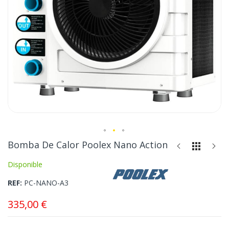
Saltar
Bomba De Calor Poolex Nano Action
al
Disponible
comienzo
de
REF
PC-NANO-A3
la
galería
335,00 €
de
imágenes