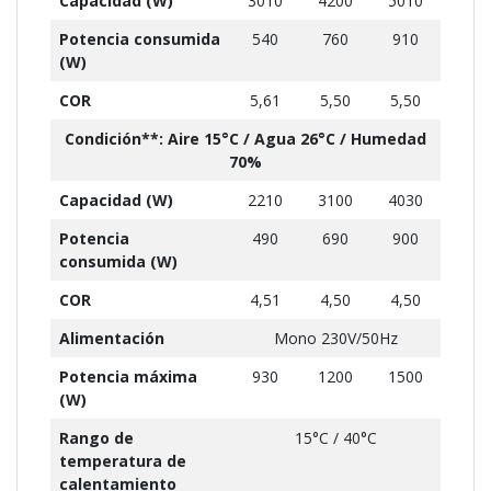
Capacidad (W)
3010
4200
5010
Potencia consumida
540
760
910
(W)
COR
5,61
5,50
5,50
Condición**: Aire 15°C / Agua 26°C / Humedad
70%
Capacidad (W)
2210
3100
4030
Potencia
490
690
900
consumida (W)
COR
4,51
4,50
4,50
Alimentación
Mono 230V/50Hz
Potencia máxima
930
1200
1500
(W)
Rango de
15°C / 40°C
temperatura de
calentamiento