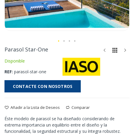
Saltar
Parasol Star-One
al
Disponible
comienzo
de
REF
parasol-star-one
la
galería
de
CONTACTE CON NOSOTROS
imágenes
Añadir a la Lista de Deseos
Comparar
Éste modelo de parasol se ha diseñado considerando de
extrema importancia un equilibrio entre el diseño y la
funcionalidad, la seguridad estructural y su íntegra robustez.