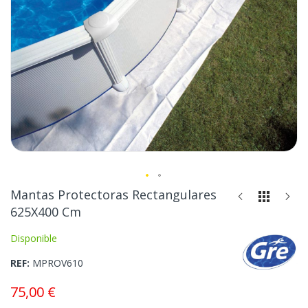
Saltar
Mantas Protectoras Rectangulares
al
625X400 Cm
comienzo
de
Disponible
la
REF
MPROV610
galería
de
75,00 €
imágenes