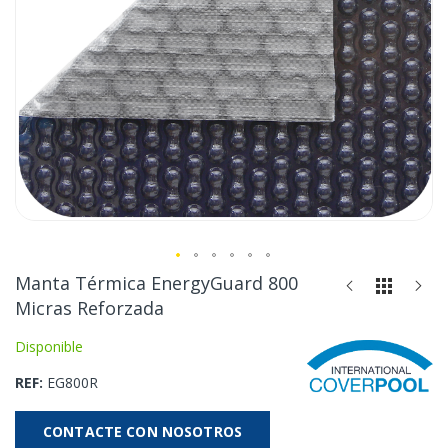
Saltar
Manta Térmica EnergyGuard 800
al
Micras Reforzada
comienzo
de
Disponible
la
REF
EG800R
galería
de
imágenes
CONTACTE CON NOSOTROS