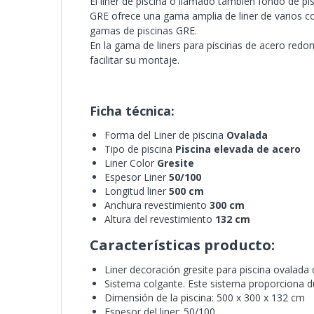
El liner de piscina o llamado también fondo de pi
GRE ofrece una gama amplia de liner de varios co
gamas de piscinas GRE.
En la gama de liners para piscinas de acero redo
facilitar su montaje.
Ficha técnica:
Forma del Liner de piscina
Ovalada
Tipo de piscina
Piscina elevada de acero
Liner Color
Gresite
Espesor Liner
50/100
Longitud liner
500 cm
Anchura revestimiento
300 cm
Altura del revestimiento
132 cm
Características producto:
Liner decoración gresite para piscina ovalada
Sistema colgante. Este sistema proporciona dur
Dimensión de la piscina: 500 x 300 x 132 cm
Espesor del liner: 50/100