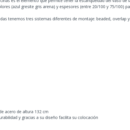
scinas es el elemento que permite tener la estanqueidad del vaso de la
lores (azul gresite gris arena) y espesores (entre 20/100 y 75/100) p
ndas tenemos tres sistemas diferentes de montaje: beaded, overlap y 
 de acero de altura 132 cm
abilidad y gracias a su diseño facilita su colocación