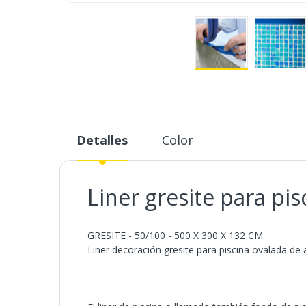
Saltar
al
comienzo
de
la
Detalles
Color
galería
de
imágenes
Liner gresite para p
GRESITE - 50/100 - 500 X 300 X 132 CM
Liner decoración gresite para piscina ovalada de