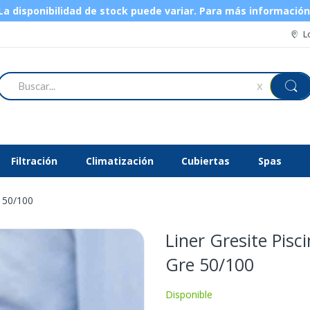
 disponibilidad de stock puede variar.
Para más informació
L
Buscar
X
Filtración
Climatización
Cubiertas
Spas
e 50/100
Liner Gresite Pis
Gre 50/100
Disponible