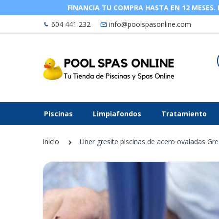
FINANCIA TU COMPRA HASTA EN 12 MESES. La
604 441 232
info@poolspasonline.com
Piscinas
Limpiafondos
Tratamiento
Inicio
Liner gresite piscinas de acero ovaladas Gr
Saltar
al
final
de
la
galería