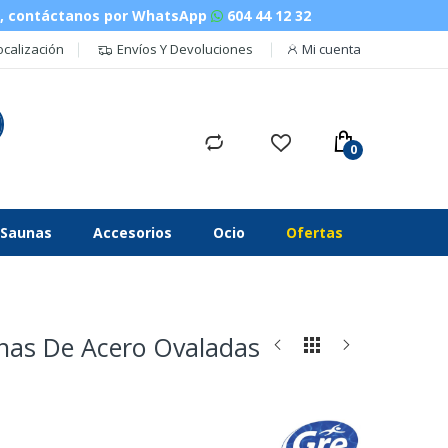
n, contáctanos por WhatsApp
604 44 12 32
ocalización
Envíos Y Devoluciones
Mi cuenta
Saunas
Accesorios
Ocio
Ofertas
cinas De Acero Ovaladas