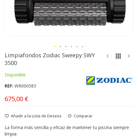
Saltar
Limpiafondos Zodiac Sweepy SWY
al
3500
comienzo
de
Disponible
la
REF
WR000583
galería
de
675,00 €
imágenes
Añadir a la Lista de Deseos
Comparar
La forma más sencilla y eficaz de mantener tu piscina siempre
limpia: