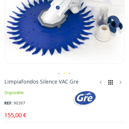
Saltar
Limpiafondos Silence VAC Gre
al
Disponible
comienzo
de
REF
90397
la
galería
155,00 €
de
imágenes