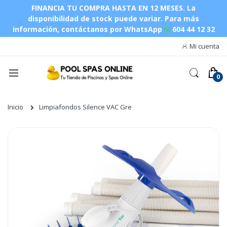
FINANCIA TU COMPRA HASTA EN 12 MESES. La
disponibilidad de stock puede variar.
Para más
información, contáctanos por WhatsApp
604 44 12 32
Mi cuenta
Inicio
Limpiafondos Silence VAC Gre
Saltar
al
final
de
la
galería
de
imágenes