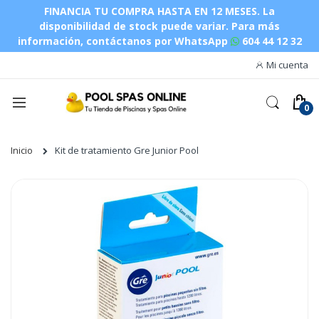
FINANCIA TU COMPRA HASTA EN 12 MESES. La
disponibilidad de stock puede variar.
Para más
información, contáctanos por WhatsApp
604 44 12 32
Mi cuenta
Inicio
Kit de tratamiento Gre Junior Pool
Saltar
al
final
de
la
galería
de
imágenes