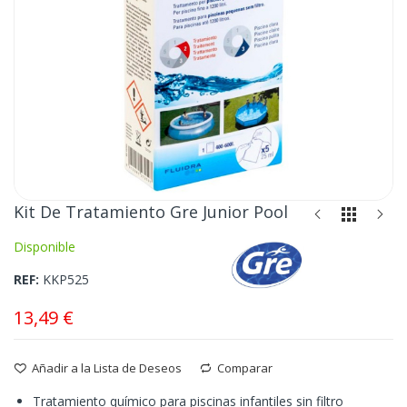
Saltar
Kit De Tratamiento Gre Junior Pool
al
Disponible
comienzo
de
REF
KKP525
la
galería
13,49 €
de
imágenes
Añadir a la Lista de Deseos
Comparar
Tratamiento químico para piscinas infantiles sin filtro