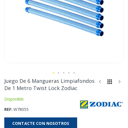
Saltar
Juego De 6 Mangueras Limpiafondos
al
De 1 Metro Twist Lock Zodiac
comienzo
de
Disponible
la
REF
W78055
galería
de
imágenes
CONTACTE CON NOSOTROS