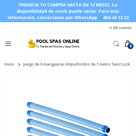
FINANCIA TU COMPRA HASTA EN 12 MESES. La
disponibilidad de stock puede variar.
Para más
información, contáctanos por WhatsApp
604 44 12 32
Mi cuenta
Inicio
Juego de 6 mangueras limpiafondos de 1 metro Twist Lock Zo
Saltar
al
final
de
la
galería
de
imágenes