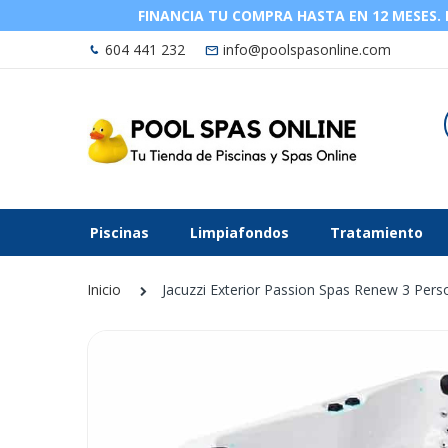
FINANCIA TU COMPRA HASTA EN 12 MESES. La
604 441 232
info@poolspasonline.com
Piscinas
Limpiafondos
Tratamiento
Inicio
Jacuzzi Exterior Passion Spas Renew 3 Pers
Saltar
al
final
de
la
galería