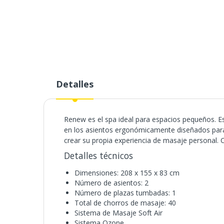
al
comienzo
de
la
galería
de
imágenes
Detalles
Renew es el spa ideal para espacios pequeños. E
en los asientos ergonómicamente diseñados para
crear su propia experiencia de masaje personal. C
Detalles técnicos
Dimensiones: 208 x 155 x 83 cm
Número de asientos: 2
Número de plazas tumbadas: 1
Total de chorros de masaje: 40
Sistema de Masaje Soft Air
Sistema Ozone