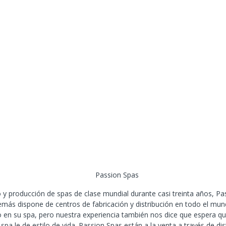
o y producción de spas de clase mundial durante casi treinta años, P
emás dispone de centros de fabricación y distribución en todo el mun
en su spa, pero nuestra experiencia también nos dice que espera que
a le de estilo de vida. Passion Spas están a la venta a través de dis