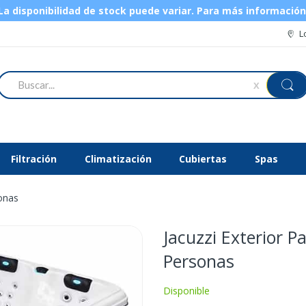
 disponibilidad de stock puede variar.
Para más informació
L
Buscar
X
Filtración
Climatización
Cubiertas
Spas
onas
Jacuzzi Exterior 
Personas
Disponible