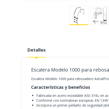
Saltar
al
comienzo
de
la
Detalles
galería
de
imágenes
Escalera Modelo 1000 para rebosa
Escalera Modelo 1000 para rebosadero AstralPoo
Características y beneficios
Fabricada en acero inoxidable AISI-316L en aca
Conforme con normativas europeas EN 13451
Incorpora un primer peldaño de seguridad (dob