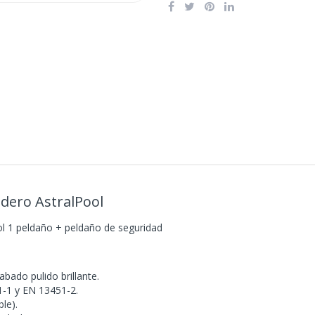
dero AstralPool
l 1 peldaño + peldaño de seguridad
bado pulido brillante.
-1 y EN 13451-2.
le).