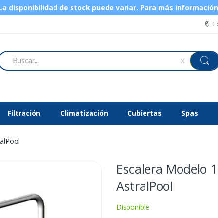
 disponibilidad de stock puede variar.
Para más informació
L
Buscar
X
Filtración
Climatización
Cubiertas
Spas
alPool
Escalera Modelo 
AstralPool
Disponible