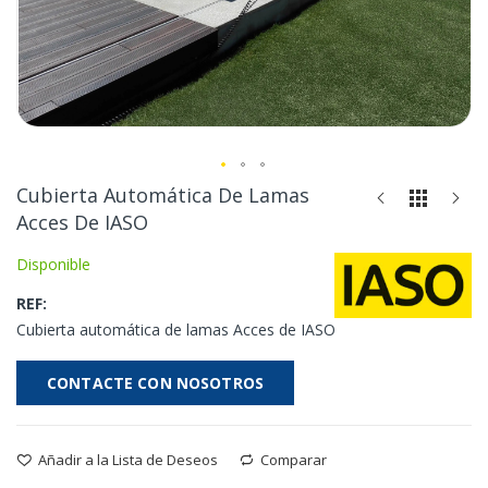
Saltar
Cubierta Automática De Lamas
al
Acces De IASO
comienzo
de
Disponible
la
REF
galería
de
Cubierta automática de lamas Acces de IASO
imágenes
CONTACTE CON NOSOTROS
Añadir a la Lista de Deseos
Comparar