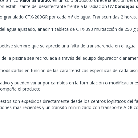
 cerámico.
Valor añadido:
en un solo producto ofrece la acción del de
n estabilizante del desinfectante frente a la radiación UV.
Consejos d
oro granulado CTX-200GR por cada m³ de agua. Transcurridas 2 horas, a
el agua ajustado, añadir 1 tableta de CTX-393 multiacción de 250 g 
epetirse siempre que se aprecie una falta de transparencia en el agua.
de la piscina sea recirculada a través del equipo depurador diariamen
odificadas en función de las características específicas de cada pisci
ativo y pueden variar por cambios en la formulación o modificaciones 
acompaña el producto.
tos son expedidos directamente desde los centros logísticos del fabr
ciones más recientes y un tránsito minimizado con transporte ADR co