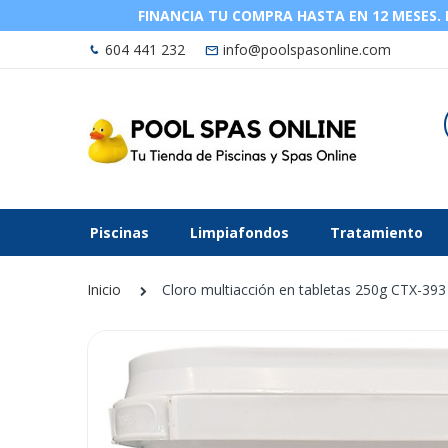
FINANCIA TU COMPRA HASTA EN 12 MESES. La
604 441 232
info@poolspasonline.com
Piscinas
Limpiafondos
Tratamiento
Inicio
Cloro multiacción en tabletas 250g CTX-393
Saltar
al
final
de
la
galería