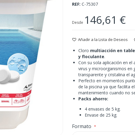
REF
C-75307
146,61 €
Desde
Añadir a la Lista de Deseos
Cloro
multiacción en table
y floculante
.
Con su sola aplicación en el 
virus y microorganismos en g
transparente y cristalina el a
Perfecto en momentos puntu
de la piscina ya que facilita 
mantenimiento cuando no se
Packs ahorro:
4 envases de 5 kg.
Envase de 25 kg.
Formato