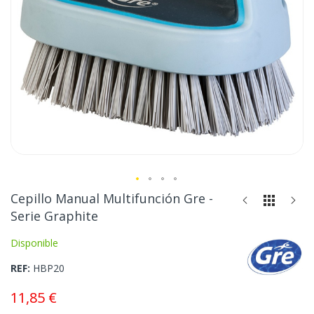
Saltar
Cepillo Manual Multifunción Gre -
al
Serie Graphite
comienzo
de
Disponible
la
REF
HBP20
galería
de
11,85 €
imágenes