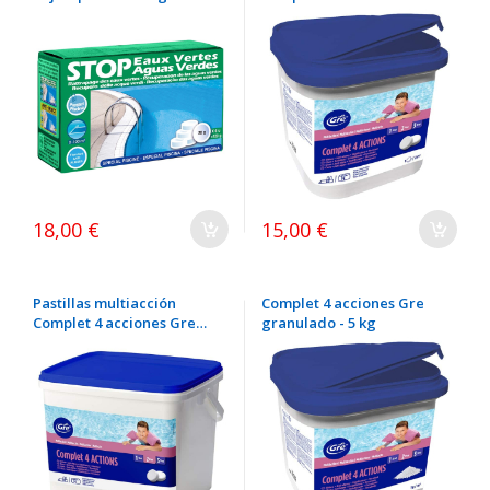
pastillas 20 gr - 1 kg
18,00 €
15,00 €
Pastillas multiacción
Complet 4 acciones Gre
Complet 4 acciones Gre
granulado - 5 kg
pastillas 250 gr