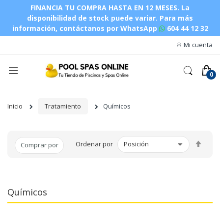
FINANCIA TU COMPRA HASTA EN 12 MESES. La
disponibilidad de stock puede variar.
Para más
información, contáctanos por WhatsApp
604 44 12 32
Mi cuenta
Inicio
Tratamiento
Químicos
Fijar
Ordenar por
Comprar por
Dire
Des
Químicos